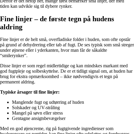
Derfor er det netop her, mange først bemærker små linjer, der med
tiden kan udvikle sig til dybere rynker.
Fine linjer – de første tegn på hudens
aldring
Fine linjer er de helt små, overfladiske folder i huden, som ofte opstår
på grund af dehydrering eller tab af fugt. De ses typisk som små streger
under øjnene eller i yderkanten, hvor man får de såkaldte
“smilerynker”.
Disse linjer er som regel midlertidige og kan mindskes markant med
god fugtpleje og solbeskyttelse. De er et tidligt signal om, at huden har
brug for ekstra opmærksomhed – ikke nødvendigvis et tegn på
permanent aldring.
Typiske årsager til fine linjer:
Manglende fugt og udtørring af huden
Solskader og UV-stråling
Mangel på søvn eller stress
Gentagne ansigtsbevægelser
Med en god øjencreme, rig på fugtgivende ingredienser som
hyaluronsyre og peptider, kan fine linjer ofte udglattes og forebygges.