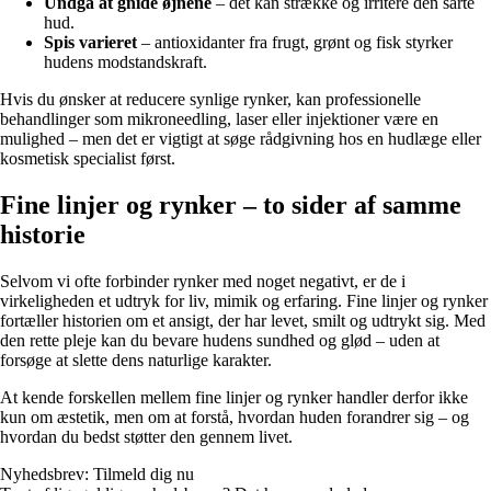
Undgå at gnide øjnene
– det kan strække og irritere den sarte
hud.
Spis varieret
– antioxidanter fra frugt, grønt og fisk styrker
hudens modstandskraft.
Hvis du ønsker at reducere synlige rynker, kan professionelle
behandlinger som mikroneedling, laser eller injektioner være en
mulighed – men det er vigtigt at søge rådgivning hos en hudlæge eller
kosmetisk specialist først.
Fine linjer og rynker – to sider af samme
historie
Selvom vi ofte forbinder rynker med noget negativt, er de i
virkeligheden et udtryk for liv, mimik og erfaring. Fine linjer og rynker
fortæller historien om et ansigt, der har levet, smilt og udtrykt sig. Med
den rette pleje kan du bevare hudens sundhed og glød – uden at
forsøge at slette dens naturlige karakter.
At kende forskellen mellem fine linjer og rynker handler derfor ikke
kun om æstetik, men om at forstå, hvordan huden forandrer sig – og
hvordan du bedst støtter den gennem livet.
Nyhedsbrev: Tilmeld dig nu