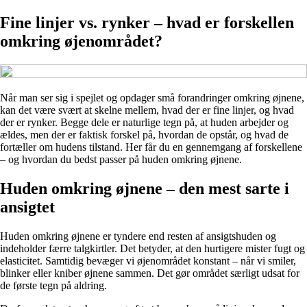
Fine linjer vs. rynker – hvad er forskellen
omkring øjenområdet?
Når man ser sig i spejlet og opdager små forandringer omkring øjnene,
kan det være svært at skelne mellem, hvad der er fine linjer, og hvad
der er rynker. Begge dele er naturlige tegn på, at huden arbejder og
ældes, men der er faktisk forskel på, hvordan de opstår, og hvad de
fortæller om hudens tilstand. Her får du en gennemgang af forskellene
– og hvordan du bedst passer på huden omkring øjnene.
Huden omkring øjnene – den mest sarte i
ansigtet
Huden omkring øjnene er tyndere end resten af ansigtshuden og
indeholder færre talgkirtler. Det betyder, at den hurtigere mister fugt og
elasticitet. Samtidig bevæger vi øjenområdet konstant – når vi smiler,
blinker eller kniber øjnene sammen. Det gør området særligt udsat for
de første tegn på aldring.