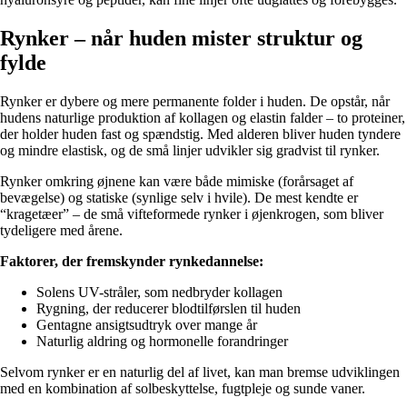
Rynker – når huden mister struktur og
fylde
Rynker er dybere og mere permanente folder i huden. De opstår, når
hudens naturlige produktion af kollagen og elastin falder – to proteiner,
der holder huden fast og spændstig. Med alderen bliver huden tyndere
og mindre elastisk, og de små linjer udvikler sig gradvist til rynker.
Rynker omkring øjnene kan være både mimiske (forårsaget af
bevægelse) og statiske (synlige selv i hvile). De mest kendte er
“kragetæer” – de små vifteformede rynker i øjenkrogen, som bliver
tydeligere med årene.
Faktorer, der fremskynder rynkedannelse:
Solens UV-stråler, som nedbryder kollagen
Rygning, der reducerer blodtilførslen til huden
Gentagne ansigtsudtryk over mange år
Naturlig aldring og hormonelle forandringer
Selvom rynker er en naturlig del af livet, kan man bremse udviklingen
med en kombination af solbeskyttelse, fugtpleje og sunde vaner.