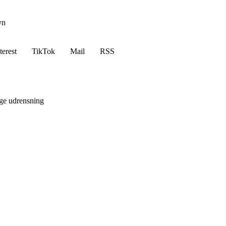
yn
terest
TikTok
Mail
RSS
ige udrensning