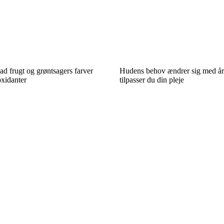
vad frugt og grøntsagers farver
Hudens behov ændrer sig med års
oxidanter
tilpasser du din pleje