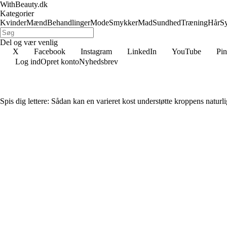
WithBeauty.dk
Kategorier
Kvinder
Mænd
Behandlinger
Mode
Smykker
Mad
Sundhed
Træning
Hår
S
Del og vær venlig
X
Facebook
Instagram
LinkedIn
YouTube
Pin
Log ind
Opret konto
Nyhedsbrev
Spis dig lettere: Sådan kan en varieret kost understøtte kroppens naturl