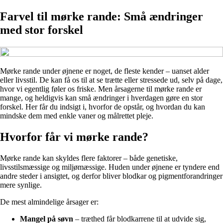
Farvel til mørke rande: Små ændringer
med stor forskel
Mørke rande under øjnene er noget, de fleste kender – uanset alder
eller livsstil. De kan få os til at se trætte eller stressede ud, selv på dage,
hvor vi egentlig føler os friske. Men årsagerne til mørke rande er
mange, og heldigvis kan små ændringer i hverdagen gøre en stor
forskel. Her får du indsigt i, hvorfor de opstår, og hvordan du kan
mindske dem med enkle vaner og målrettet pleje.
Hvorfor får vi mørke rande?
Mørke rande kan skyldes flere faktorer – både genetiske,
livsstilsmæssige og miljømæssige. Huden under øjnene er tyndere end
andre steder i ansigtet, og derfor bliver blodkar og pigmentforandringer
mere synlige.
De mest almindelige årsager er:
Mangel på søvn
– træthed får blodkarrene til at udvide sig,