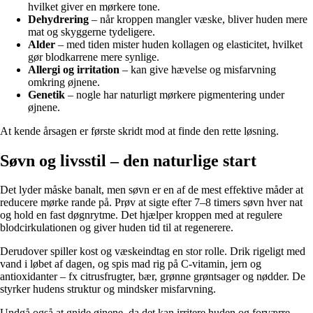
hvilket giver en mørkere tone.
Dehydrering
– når kroppen mangler væske, bliver huden mere
mat og skyggerne tydeligere.
Alder
– med tiden mister huden kollagen og elasticitet, hvilket
gør blodkarrene mere synlige.
Allergi og irritation
– kan give hævelse og misfarvning
omkring øjnene.
Genetik
– nogle har naturligt mørkere pigmentering under
øjnene.
At kende årsagen er første skridt mod at finde den rette løsning.
Søvn og livsstil – den naturlige start
Det lyder måske banalt, men søvn er en af de mest effektive måder at
reducere mørke rande på. Prøv at sigte efter 7–8 timers søvn hver nat
og hold en fast døgnrytme. Det hjælper kroppen med at regulere
blodcirkulationen og giver huden tid til at regenerere.
Derudover spiller kost og væskeindtag en stor rolle. Drik rigeligt med
vand i løbet af dagen, og spis mad rig på C-vitamin, jern og
antioxidanter – fx citrusfrugter, bær, grønne grøntsager og nødder. De
styrker hudens struktur og mindsker misfarvning.
Undgå også at gnide øjnene, da det kan irritere huden og forværre