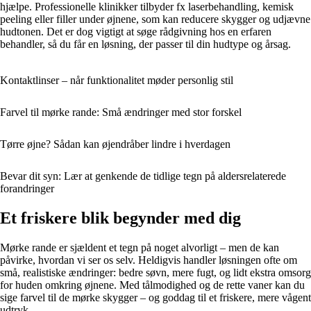
hjælpe. Professionelle klinikker tilbyder fx laserbehandling, kemisk
peeling eller filler under øjnene, som kan reducere skygger og udjævne
hudtonen. Det er dog vigtigt at søge rådgivning hos en erfaren
behandler, så du får en løsning, der passer til din hudtype og årsag.
Kontaktlinser – når funktionalitet møder personlig stil
Farvel til mørke rande: Små ændringer med stor forskel
Tørre øjne? Sådan kan øjendråber lindre i hverdagen
Bevar dit syn: Lær at genkende de tidlige tegn på aldersrelaterede
forandringer
Et friskere blik begynder med dig
Mørke rande er sjældent et tegn på noget alvorligt – men de kan
påvirke, hvordan vi ser os selv. Heldigvis handler løsningen ofte om
små, realistiske ændringer: bedre søvn, mere fugt, og lidt ekstra omsorg
for huden omkring øjnene. Med tålmodighed og de rette vaner kan du
sige farvel til de mørke skygger – og goddag til et friskere, mere vågent
udtryk.