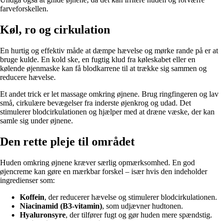
farveforskellen.
Køl, ro og cirkulation
En hurtig og effektiv måde at dæmpe hævelse og mørke rande på er at
bruge kulde. En kold ske, en fugtig klud fra køleskabet eller en
kølende øjenmaske kan få blodkarrene til at trække sig sammen og
reducere hævelse.
Et andet trick er let massage omkring øjnene. Brug ringfingeren og lav
små, cirkulære bevægelser fra inderste øjenkrog og udad. Det
stimulerer blodcirkulationen og hjælper med at dræne væske, der kan
samle sig under øjnene.
Den rette pleje til området
Huden omkring øjnene kræver særlig opmærksomhed. En god
øjencreme kan gøre en mærkbar forskel – især hvis den indeholder
ingredienser som:
Koffein
, der reducerer hævelse og stimulerer blodcirkulationen.
Niacinamid (B3-vitamin)
, som udjævner hudtonen.
Hyaluronsyre
, der tilfører fugt og gør huden mere spændstig.