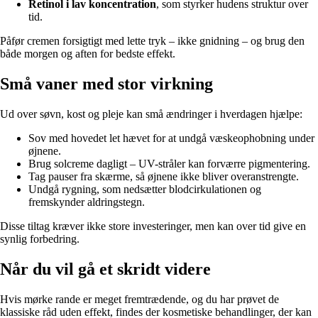
Retinol i lav koncentration
, som styrker hudens struktur over
tid.
Påfør cremen forsigtigt med lette tryk – ikke gnidning – og brug den
både morgen og aften for bedste effekt.
Små vaner med stor virkning
Ud over søvn, kost og pleje kan små ændringer i hverdagen hjælpe:
Sov med hovedet let hævet for at undgå væskeophobning under
øjnene.
Brug solcreme dagligt – UV-stråler kan forværre pigmentering.
Tag pauser fra skærme, så øjnene ikke bliver overanstrengte.
Undgå rygning, som nedsætter blodcirkulationen og
fremskynder aldringstegn.
Disse tiltag kræver ikke store investeringer, men kan over tid give en
synlig forbedring.
Når du vil gå et skridt videre
Hvis mørke rande er meget fremtrædende, og du har prøvet de
klassiske råd uden effekt, findes der kosmetiske behandlinger, der kan