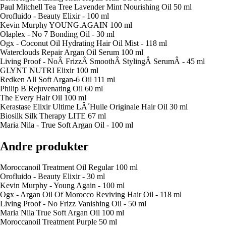
Paul Mitchell Tea Tree Lavender Mint Nourishing Oil 50 ml
Orofluido - Beauty Elixir - 100 ml
Kevin Murphy YOUNG.AGAIN 100 ml
Olaplex - No 7 Bonding Oil - 30 ml
Ogx - Coconut Oil Hydrating Hair Oil Mist - 118 ml
Waterclouds Repair Argan Oil Serum 100 ml
Living Proof - NoÂ FrizzÂ SmoothÂ StylingÂ SerumÂ - 45 ml
GLYNT NUTRI Elixir 100 ml
Redken All Soft Argan-6 Oil 111 ml
Philip B Rejuvenating Oil 60 ml
The Every Hair Oil 100 ml
Kerastase Elixir Ultime LÂ´Huile Originale Hair Oil 30 ml
Biosilk Silk Therapy LITE 67 ml
Maria Nila - True Soft Argan Oil - 100 ml
Andre produkter
Moroccanoil Treatment Oil Regular 100 ml
Orofluido - Beauty Elixir - 30 ml
Kevin Murphy - Young Again - 100 ml
Ogx - Argan Oil Of Morocco Reviving Hair Oil - 118 ml
Living Proof - No Frizz Vanishing Oil - 50 ml
Maria Nila True Soft Argan Oil 100 ml
Moroccanoil Treatment Purple 50 ml