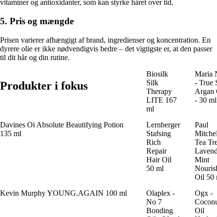
vitaminer og antioxidanter, som kan styrke håret over tid.
5. Pris og mængde
Prisen varierer afhængigt af brand, ingredienser og koncentration. En
dyrere olie er ikke nødvendigvis bedre – det vigtigste er, at den passer
til dit hår og din rutine.
Biosilk
Maria 
Silk
- True 
Produkter i fokus
Therapy
Argan 
LITE 167
- 30 ml
ml
Davines Oi Absolute Beautifying Potion
Lernberger
Paul
135 ml
Stafsing
Mitchel
Rich
Tea Tr
Repair
Lavend
Hair Oil
Mint
50 ml
Nouris
Oil 50
Kevin Murphy YOUNG.AGAIN 100 ml
Olaplex -
Ogx -
No 7
Cocon
Bonding
Oil