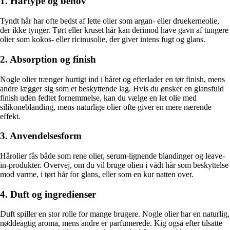
1. Hårtype og behov
Tyndt hår har ofte bedst af lette olier som argan- eller druekerneolie,
der ikke tynger. Tørt eller kruset hår kan derimod have gavn af tungere
olier som kokos- eller ricinusolie, der giver intens fugt og glans.
2. Absorption og finish
Nogle olier trænger hurtigt ind i håret og efterlader en tør finish, mens
andre lægger sig som et beskyttende lag. Hvis du ønsker en glansfuld
finish uden fedtet fornemmelse, kan du vælge en let olie med
silikoneblanding, mens naturlige olier ofte giver en mere nærende
effekt.
3. Anvendelsesform
Hårolier fås både som rene olier, serum-lignende blandinger og leave-
in-produkter. Overvej, om du vil bruge olien i vådt hår som beskyttelse
mod varme, i tørt hår for glans, eller som en kur natten over.
4. Duft og ingredienser
Duft spiller en stor rolle for mange brugere. Nogle olier har en naturlig,
nøddeagtig aroma, mens andre er parfumerede. Kig også efter tilsatte