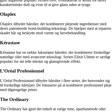
gjort arganolie populær verden over. Produkterne er kendt for deres
karakteristiske duft og evne til at give glans uden at tynge.
Olaplex
Olaplex tilbyder hårolier, der kombinerer plejende ingredienser med
deres patenterede bond-building-teknologi. De hjælper med at reparere
skadet hår og beskytte mod varme og farvebehandling.
Kérastase
Kérastase har en række luksuriøse hårolier, der kombinerer forskellige
naturlige olier med avanceret teknologi. Serien Elixir Ultime er særligt
populær for sin lette tekstur og glansgivende effekt.
L’Oréal Professionnel
L’Oréal Professionnel tilbyder hårolier i flere serier, der henvender sig
til forskellige hårtyper. De fokuserer på at kombinere professionel pleje
med tilgængelige priser.
The Ordinary
The Ordinary har gjort det enkelt at vælge rene, uparfumerede olier