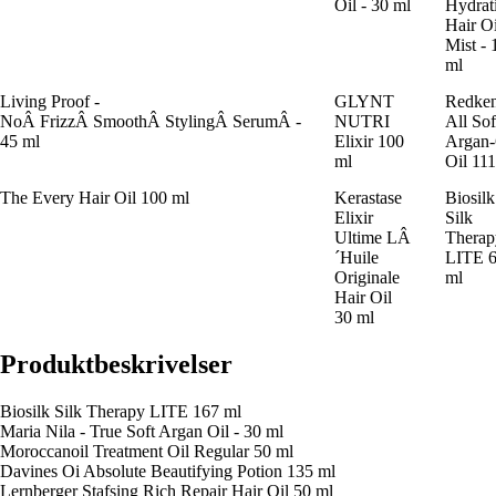
Oil - 30 ml
Hydrat
Hair Oi
Mist - 
ml
Living Proof -
GLYNT
Redke
NoÂ FrizzÂ SmoothÂ StylingÂ SerumÂ -
NUTRI
All Sof
45 ml
Elixir 100
Argan-
ml
Oil 11
The Every Hair Oil 100 ml
Kerastase
Biosilk
Elixir
Silk
Ultime LÂ
Therap
´Huile
LITE 
Originale
ml
Hair Oil
30 ml
Produktbeskrivelser
Biosilk Silk Therapy LITE 167 ml
Maria Nila - True Soft Argan Oil - 30 ml
Moroccanoil Treatment Oil Regular 50 ml
Davines Oi Absolute Beautifying Potion 135 ml
Lernberger Stafsing Rich Repair Hair Oil 50 ml