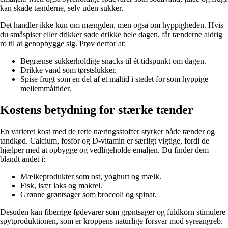
kan skade tænderne, selv uden sukker.
Det handler ikke kun om mængden, men også om hyppigheden. Hvis
du småspiser eller drikker søde drikke hele dagen, får tænderne aldrig
ro til at genopbygge sig. Prøv derfor at:
Begrænse sukkerholdige snacks til ét tidspunkt om dagen.
Drikke vand som tørstslukker.
Spise frugt som en del af et måltid i stedet for som hyppige
mellemmåltider.
Kostens betydning for stærke tænder
En varieret kost med de rette næringsstoffer styrker både tænder og
tandkød. Calcium, fosfor og D-vitamin er særligt vigtige, fordi de
hjælper med at opbygge og vedligeholde emaljen. Du finder dem
blandt andet i:
Mælkeprodukter som ost, yoghurt og mælk.
Fisk, især laks og makrel.
Grønne grøntsager som broccoli og spinat.
Desuden kan fiberrige fødevarer som grøntsager og fuldkorn stimulere
spytproduktionen, som er kroppens naturlige forsvar mod syreangreb.