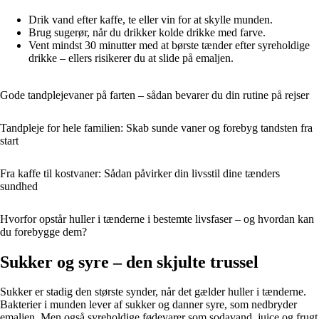
Drik vand efter kaffe, te eller vin for at skylle munden.
Brug sugerør, når du drikker kolde drikke med farve.
Vent mindst 30 minutter med at børste tænder efter syreholdige
drikke – ellers risikerer du at slide på emaljen.
Gode tandplejevaner på farten – sådan bevarer du din rutine på rejser
Tandpleje for hele familien: Skab sunde vaner og forebyg tandsten fra
start
Fra kaffe til kostvaner: Sådan påvirker din livsstil dine tænders
sundhed
Hvorfor opstår huller i tænderne i bestemte livsfaser – og hvordan kan
du forebygge dem?
Sukker og syre – den skjulte trussel
Sukker er stadig den største synder, når det gælder huller i tænderne.
Bakterier i munden lever af sukker og danner syre, som nedbryder
emaljen. Men også syreholdige fødevarer som sodavand, juice og frugt