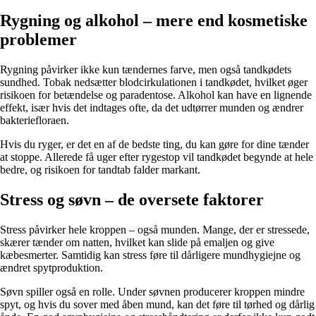
Rygning og alkohol – mere end kosmetiske
problemer
Rygning påvirker ikke kun tændernes farve, men også tandkødets
sundhed. Tobak nedsætter blodcirkulationen i tandkødet, hvilket øger
risikoen for betændelse og paradentose. Alkohol kan have en lignende
effekt, især hvis det indtages ofte, da det udtørrer munden og ændrer
bakteriefloraen.
Hvis du ryger, er det en af de bedste ting, du kan gøre for dine tænder
at stoppe. Allerede få uger efter rygestop vil tandkødet begynde at hele
bedre, og risikoen for tandtab falder markant.
Stress og søvn – de oversete faktorer
Stress påvirker hele kroppen – også munden. Mange, der er stressede,
skærer tænder om natten, hvilket kan slide på emaljen og give
kæbesmerter. Samtidig kan stress føre til dårligere mundhygiejne og
ændret spytproduktion.
Søvn spiller også en rolle. Under søvnen producerer kroppen mindre
spyt, og hvis du sover med åben mund, kan det føre til tørhed og dårlig