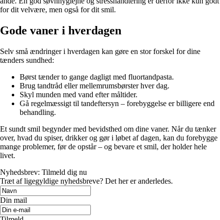
ånde. En god søvnhygiejne og stresshåndtering er derfor ikke kun godt
for dit velvære, men også for dit smil.
Gode vaner i hverdagen
Selv små ændringer i hverdagen kan gøre en stor forskel for dine
tænders sundhed:
Børst tænder to gange dagligt med fluortandpasta.
Brug tandtråd eller mellemrumsbørster hver dag.
Skyl munden med vand efter måltider.
Gå regelmæssigt til tandeftersyn – forebyggelse er billigere end
behandling.
Et sundt smil begynder med bevidsthed om dine vaner. Når du tænker
over, hvad du spiser, drikker og gør i løbet af dagen, kan du forebygge
mange problemer, før de opstår – og bevare et smil, der holder hele
livet.
Nyhedsbrev: Tilmeld dig nu
Træt af ligegyldige nyhedsbreve? Det her er anderledes.
Din mail
Tilmeld