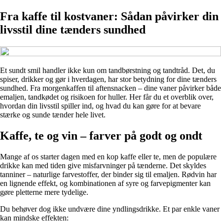
Fra kaffe til kostvaner: Sådan påvirker din
livsstil dine tænders sundhed
Et sundt smil handler ikke kun om tandbørstning og tandtråd. Det, du
spiser, drikker og gør i hverdagen, har stor betydning for dine tænders
sundhed. Fra morgenkaffen til aftensnacken – dine vaner påvirker både
emaljen, tandkødet og risikoen for huller. Her får du et overblik over,
hvordan din livsstil spiller ind, og hvad du kan gøre for at bevare
stærke og sunde tænder hele livet.
Kaffe, te og vin – farver på godt og ondt
Mange af os starter dagen med en kop kaffe eller te, men de populære
drikke kan med tiden give misfarvninger på tænderne. Det skyldes
tanniner – naturlige farvestoffer, der binder sig til emaljen. Rødvin har
en lignende effekt, og kombinationen af syre og farvepigmenter kan
gøre pletterne mere tydelige.
Du behøver dog ikke undvære dine yndlingsdrikke. Et par enkle vaner
kan mindske effekten: